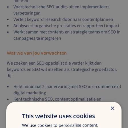
merken
Voert technische SEO-audits uit en implementeert
verbeteringen
Vertelt keyword research door naar contentplannen
Analyseert organische prestaties en rapporteert impact
Werkt samen met content- en strategie teams om SEO in
campagnes te integreren
Wat we van jou verwachten
We zoeken een SEO-specialist die verder kijkt dan
keywords en SEO wil inzetten als strategische groeifactor.
Jij:
Hebt minimaal 2 jaar ervaring met SEO in e-commerce of
digital marketing
Kent technische SEO, content optimalisatie en
linkbuilding door en door
×
Hebt ervaring met zoveel mogelijk SEO tools en
This website uses cookies
websites
Bent analytisch en communicatief sterk, met oog voor
We use cookies to personalise content,