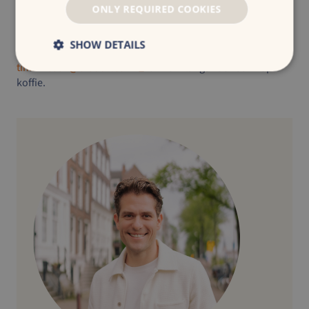
ONLY REQUIRED COOKIES
Klaar om e-commerce merken te laten groeien door
strategie en data?
SHOW DETAILS
We leren je graag kennen. Stuur een berichtje naar
tim.ariesen@croudx.com
en kom langs voor een kop
koffie.