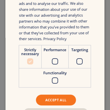
detail én resultaat
ads and to analyse our traffic. We also
Hebt affiniteit met e-commerce merken en hun
share information about your use of our
groeivraagstukken
site with our advertising and analytics
partners who may combine it with other
Wat je van ons krijgt
information that you’ve provided to them
or that they’ve collected from your use of
Bij ons krijg je de kans om een significante bijdrage te
their services.
Privacy Policy
leveren aan een groeiend, ambitieus bureau. Dit kun je van
ons verwachten:
Strictly
Performance
Targeting
necessary
Een salaris tussen €3.200 en €4.000, afhankelijk van je
ervaring
Werken vanuit ons kantoor in hartje Amsterdam, met
woensdag als thuiswerkdag
Functionality
25 vakantiedagen + je verjaardag vrij
Een MacBook, verzorgde lunch, teamuitjes,
vrijdagborrels en kerstdiners
De kans om samen te werken met merken als Abloom
Skincare, ANIMØ Optics en Zielinksi & Rozen
ACCEPT ALL
Veel ruimte om jezelf te ontwikkelen en SEO verder uit
te bouwen binnen ons IMO-framework