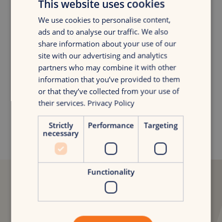
This website uses cookies
We use cookies to personalise content,
ads and to analyse our traffic. We also
share information about your use of our
Benieuwd naar het volledige verhaal?
site with our advertising and analytics
partners who may combine it with other
Niels van der Poel
information that you’ve provided to them
Digital Consultancy Lead
or that they’ve collected from your use of
niels.van.der.poel@croudx.com
their services.
Privacy Policy
Strictly
Performance
Targeting
necessary
Functionality
"De samenwerking
voelt
al veelbelovend aan. CroudX