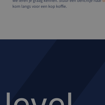
We leren je graag kennen. Stuur een berichtje naar
t
kom langs voor een kop koffie.
level