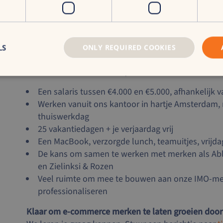
impact
Wat je van ons krijgt
LS
ONLY REQUIRED COOKIES
Bij ons krijg je de kans om een significante bijdrage
ambitieus bureau. Dit kun je van ons verwachten:
Een salaris tussen €4.000 en €5.000, afhankelijk v
Werken vanuit ons kantoor in hartje Amsterdam,
thuiswerkdag
25 vakantiedagen + je verjaardag vrij
Een MacBook, verzorgde lunch, teamuitjes, vrijda
De kans om samen te werken met merken als Ab
en Zielinksi & Rozen
Veel ruimte om mee te bouwen aan onze IMO-met
professionaliseren
Klaar om e-commerce merken te laten groeien door 