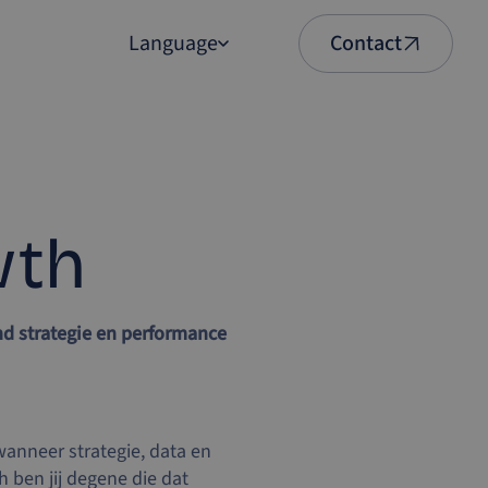
Language
Contact
English
Nederlands
wth
d strategie en performance
wanneer strategie, data en
ben jij degene die dat