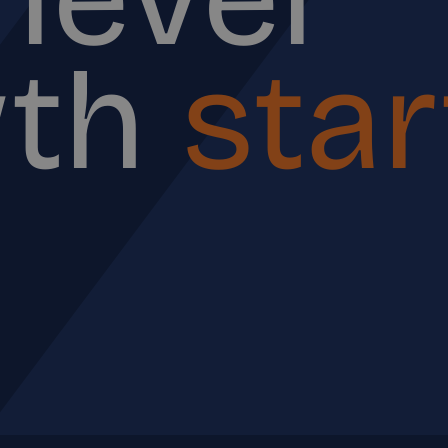
wth
star