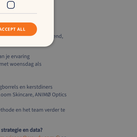
ACCEPT ALL
 te leveren aan een groeiend,
an je ervaring
 met woensdag als
gborrels en kerstdiners
loom Skincare, ANIMØ Optics
hode en het team verder te
strategie en data?