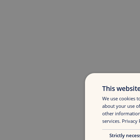
This websit
We use cookies to
about your use of
other information
services.
Privacy 
Strictly neces