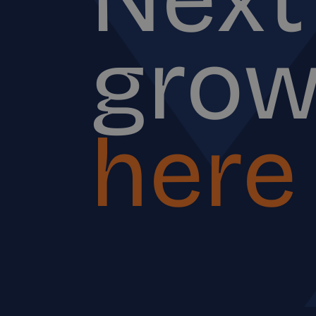
gro
here