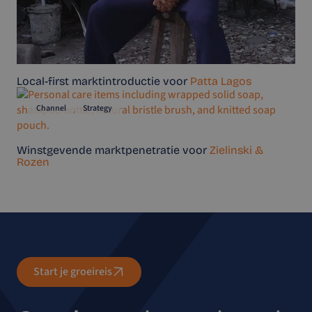
Local-first marktintroductie voor
Patta Lagos
Channel
Strategy
Winstgevende marktpenetratie voor
Zielinski &
Rozen
Start je groeireis