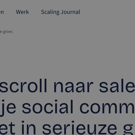
en
Werk
Scaling Journal
e groei.
scroll naar sale
je social com
t in serieuze g