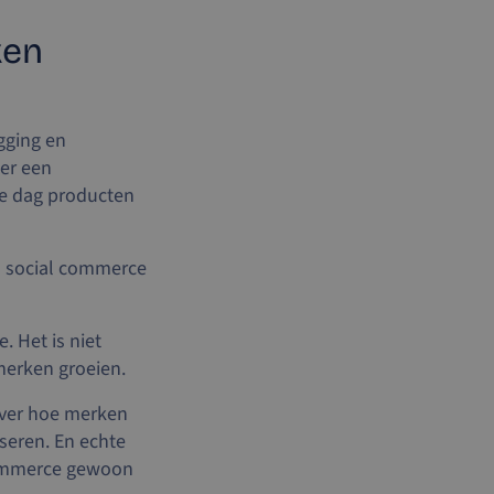
ken
gging en
er een
e dag producten
n social commerce
. Het is niet
merken groeien.
over hoe merken
seren. En echte
 commerce gewoon