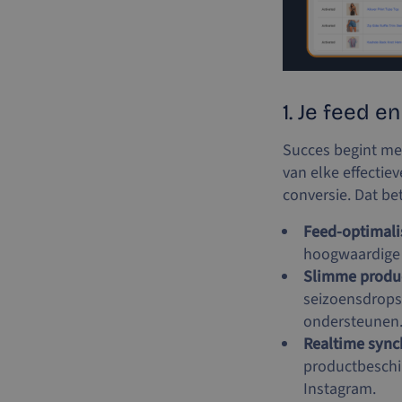
1. Je feed 
Succes begint met
van elke effectiev
conversie. Dat be
Feed-optimali
hoogwaardige 
Slimme produ
seizoensdrops
ondersteunen
Realtime sync
productbeschik
Instagram.