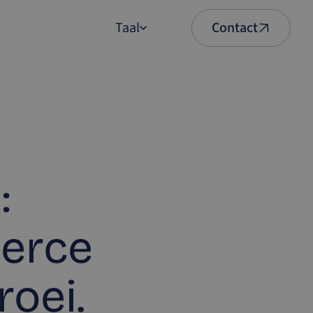
Taal
Contact
English
Nederlands
:
merce
roei.