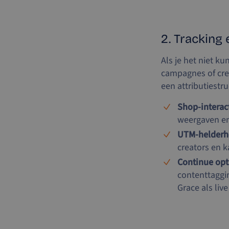
2. Tracking 
Als je het niet k
campagnes of cre
een attributiestr
Shop-interac
weergaven en 
UTM-helderh
creators en k
Continue opt
contenttaggin
Grace als liv