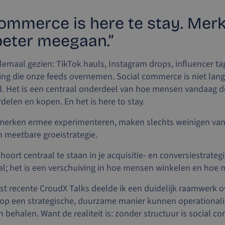
commerce is here te stay. Mer
eter meegaan.”
emaal gezien: TikTok hauls, Instagram drops, influencer ta
ing die onze feeds overnemen. Social commerce is niet lang
 Het is een centraal onderdeel van hoe mensen vandaag d
elen en kopen. En het is here to stay.
l merken ermee experimenteren, maken slechts weinigen va
 meetbare groeistrategie.
ort centraal te staan in je acquisitie- en conversiestrategie
l; het is een verschuiving in hoe mensen winkelen en hoe 
st recente CroudX Talks deelde ik een duidelijk raamwerk 
op een strategische, duurzame manier kunnen operationali
 behalen. Want de realiteit is: zonder structuur is social