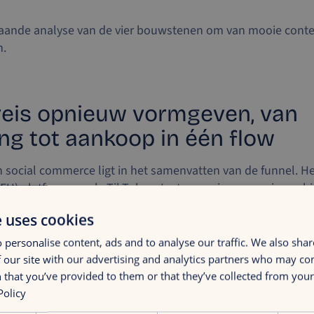
pgaande analyse van de vier bouwstenen om van mooie cont
n.
reis opnieuw vormgeven, van
ng tot aankoop in één flow
 social commerce ligt in het samenvatten van de funnel. H
OFU) platforms zoals TikTok en Instagram in conversiemach
piratie en aankoop wordt overbrugd. Door ontdekking, betr
e uses cookies
platform te verenigen, verminderen merken wrijving en vers
 personalise content, ads and to analyse our traffic. We also sha
 our site with our advertising and analytics partners who may co
te doen, hebben merken een volledig geïntegreerde aanpak 
 that you’ve provided to them or that they’ve collected from your 
 de klantreis dekt, ondersteund door de juiste data, tech
Policy