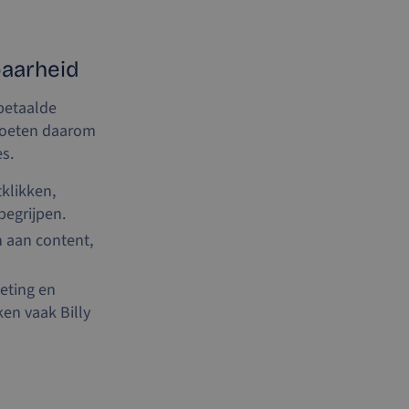
baarheid
 betaalde
moeten daarom
s.
klikken,
begrijpen.
 aan content,
eting en
ken vaak Billy