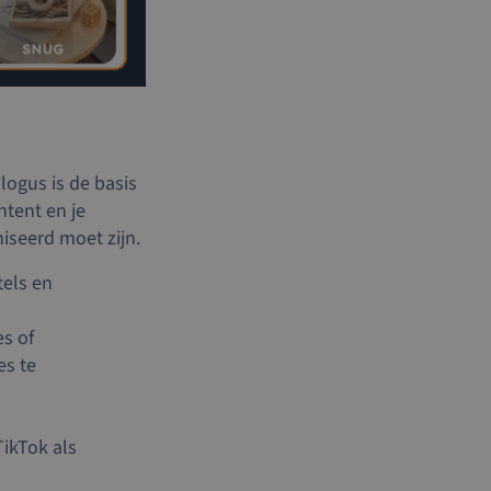
logus is de basis
ntent en je
niseerd moet zijn.
tels en
s of
es te
TikTok als