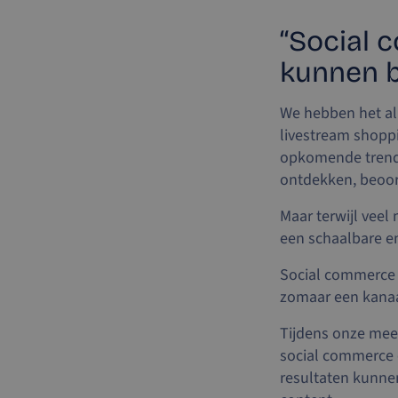
“Social 
kunnen b
We hebben het all
livestream shopp
opkomende trend.
ontdekken, beoord
Maar terwijl vee
een schaalbare en
Social commerce ho
zomaar een kanaa
Tijdens onze mee
social commerce 
resultaten kunnen