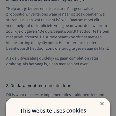
“Help ons je betere emails te sturen” is geen value
proposition. “Vertel ons waar je naar op zoek bent en we
sturen je alleen wat relevant is” wel. Daarom moet elk
verzamelpunt de impliciete vraag beantwoorden: waarom
zou ik je dit geven? De quiz beantwoordt het door te helpen
met productkeuze. De survey beantwoordt het met een
kleine korting of loyalty point. Het preference center
beantwoordt het door controle terug te geven aan de klant.
Als de uitwisseling duidelijk is, gaan completion rates
omhoog. Als het vaag is, slaan mensen het over.
3. De data moet meteen iets doen
Dit is waar de meeste implementaties stuklopen. Iemand
vult de quiz in. Ze krijgen een productaanbeveling. Ze
×
kopen. En vervolgens krijgen ze… dezelfde welkomstflow
This website uses cookies
als iedereen.