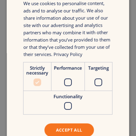
We use cookies to personalise content,
De voorkeursdata moet de automation meteen laten
ads and to analyse our traffic. We also
vertakken. Als de quiz zegt “ik shop voor iemand anders,”
share information about your use of our
moet de welkomstflow dat erkennen binnen de eerste
site with our advertising and analytics
email. Als de post-purchase survey zegt “cadeau,” moet de
partners who may combine it with other
tweede email gifting-content bevatten, care instructions,
information that you’ve provided to them
reorder voor de volgende keer, en de gift message-optie.
or that they’ve collected from your use of
Als de data niet verandert wat er daarna gebeurt, heb je
their services.
Privacy Policy
geen zero-party data gebouwd. Je hebt een quiz gebouwd.
Strictly
Performance
Targeting
necessary
Dus wat doe je er eigenlijk mee?
Declared data is alleen nuttig als het verandert wat iemand
Functionality
ontvangt. Dat klinkt voor de hand liggend. Maar de meeste
merken missen het nog steeds.
Het simpelste startpunt is segmentatie. In plaats van één
grote lijst heb je groepen mensen met bekende context.
ACCEPT ALL
Iemand die zei voor cadeaus te shoppen, krijgt andere