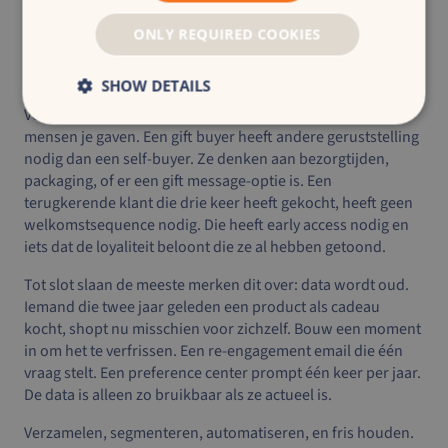
content dan iemand die voor zichzelf shopt. Hoewel de lijst
even groot is, is de relevantie compleet anders. Iemand die
ONLY REQUIRED COOKIES
zei alleen over nieuwe producten te willen horen, krijgt de
promotionele emails niet.
SHOW DETAILS
Vervolgens bouw vanuit daar je flows rond de context die
mensen je gaven. Een gift buyer heeft andere geruststelling
nodig dan een self-buyer. Ze denken aan bezorgtijden,
packaging, of er een gift message-optie is. Een
terugkerende klant die drie keer heeft gekocht, heeft geen
welkomstsequence nodig. Die heeft early access nodig en
iets dat de loyaliteit beloont die ze al hebben getoond.
Tot slot slaan de meeste merken dit over: data wordt oud.
Iemand die twee jaar geleden een product als cadeau
kocht, shopt nu misschien voor zichzelf. Bouw een moment
in om het te verfrissen. Een re-engagement email die één
vraag stelt. Een preference center prompt één keer per jaar.
De data is alleen zo bruikbaar als ze actueel is.
Verzamelen, segmenteren, automatiseren, en fris houden.