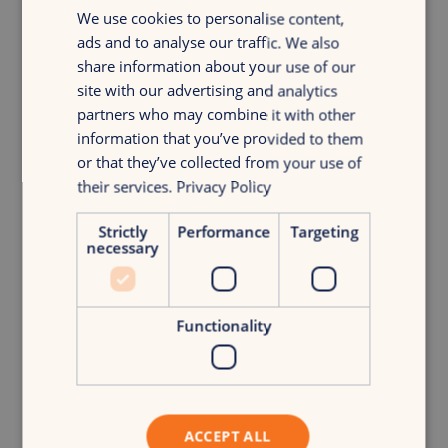
We use cookies to personalise content,
ads and to analyse our traffic. We also
share information about your use of our
site with our advertising and analytics
partners who may combine it with other
information that you’ve provided to them
u003ch4u003eDiscover your
or that they’ve collected from your use of
growthu003c/h4u003ernGet insight in
their services.
Privacy Policy
your digital marketing with a discovery
growth scanrnrnu003ca
Strictly
Performance
Targeting
class=u0022button-oneu0022
necessary
href=u0022#u0026quot;u0022u003eFre
e growth scanu003c/au003e
Functionality
ACCEPT ALL