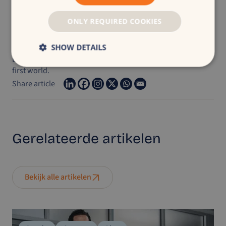
Back to overview
ONLY REQUIRED COOKIES
SHOW DETAILS
Dennis Goedegebuure
|
Helping brands stay visible in an AI-
first world.
Share article
Gerelateerde
artikelen
Bekijk alle artikelen