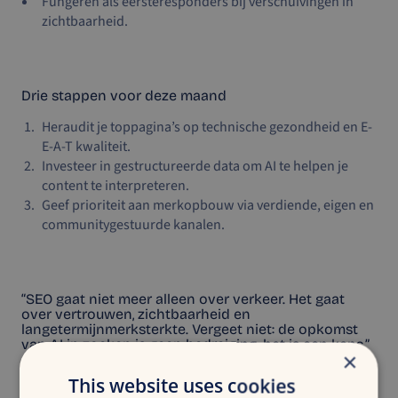
Fungeren als eersteresponders bij verschuivingen in
zichtbaarheid.
Drie stappen voor deze maand
Heraudit je toppagina’s op technische gezondheid en E-
E-A-T kwaliteit.
Investeer in gestructureerde data om AI te helpen je
content te interpreteren.
Geef prioriteit aan merkopbouw via verdiende, eigen en
communitygestuurde kanalen.
“SEO gaat niet meer alleen over verkeer. Het gaat
over vertrouwen, zichtbaarheid en
langetermijnmerksterkte. Vergeet niet: de opkomst
van AI in zoeken is geen bedreiging, het is een kans.”
×
Dennis Goedegebuure | Merken helpen zichtbaar te blijven
This website uses cookies
in een AI-first wereld.