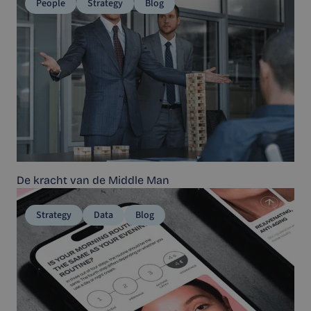
People
Strategy
Blog
De kracht van de Middle Man
Strategy
Data
Blog