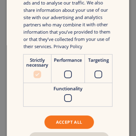
duidelijke richting. Voordat je weer een tool aan je stack
ads and to analyse our traffic. We also
toevoegt, vraag jezelf af: welke beslissing neemt deze tool
share information about your use of our
sneller of slimmer?
site with our advertising and analytics
partners who may combine it with other
En onthoud: automatisering werkt alleen als je de juiste
information that you’ve provided to them
input hebt. Zonder first-party data heeft je GPS geen
or that they’ve collected from your use of
signaal. Tools zoals Billy Grace helpen merken deze data te
their services.
Privacy Policy
ontsluiten en realtime beslissingen te nemen.
Maar verwar het gereedschap nooit met de strategie. Jouw
Strictly
Performance
Targeting
strategie bepaalt de bestemming. Technologie helpt je er
necessary
alleen sneller te komen.
Probeer dit:
Creëer deze maand één first-party data asset.
Functionality
Een quiz, een stuk gated content of een loyaliteitsvoordeel
dat je groeicyclus voedt.
Schakel een versnelling hoger: drie tactische
ACCEPT ALL
stappen die je deze maand kunt zetten