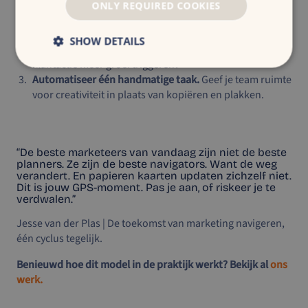
Start één test-en-leer cyclus
. Vervang een statische
ONLY REQUIRED COOKIES
campagne door een flexibel budget en dagelijkse check-
in.
SHOW DETAILS
Ontwerp één eenvoudige groeicyclus.
Waar kan één
klantactie meer groei triggeren?
Automatiseer één handmatige taak.
Geef je team ruimte
voor creativiteit in plaats van kopiëren en plakken.
“De beste marketeers van vandaag zijn niet de beste
planners. Ze zijn de beste navigators. Want de weg
verandert. En papieren kaarten updaten zichzelf niet.
Dit is jouw GPS-moment. Pas je aan, of riskeer je te
verdwalen.”
Jesse van der Plas | De toekomst van marketing navigeren,
één cyclus tegelijk.
Benieuwd hoe dit model in de praktijk werkt? Bekijk al
ons
werk.