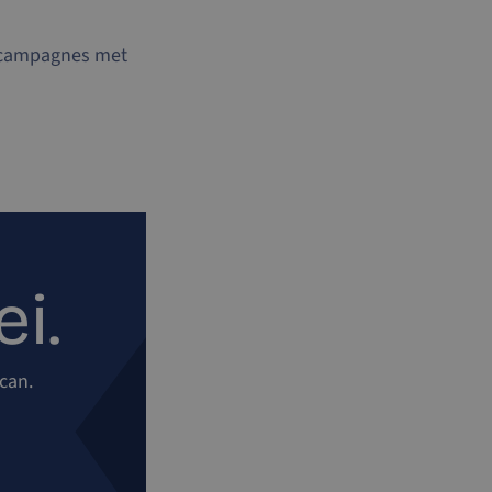
n campagnes met
i.
scan.