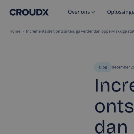
Over ons
Oplossing
Home
Incrementaliteit ontsluiten: ga verder dan oppervlakkige sta
Blog
december 20
Incr
onts
dan 