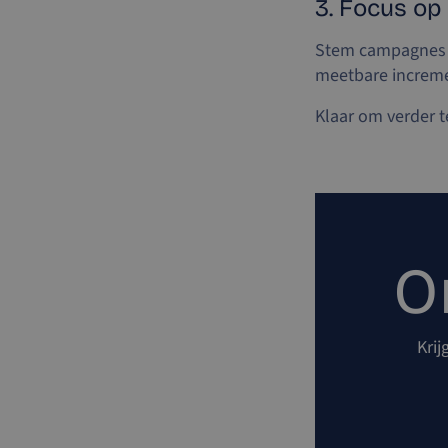
3. Focus op
Stem campagnes af
meetbare increme
Klaar om verder t
O
Krij