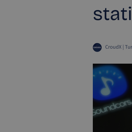
stat
CroudX
|
Tur