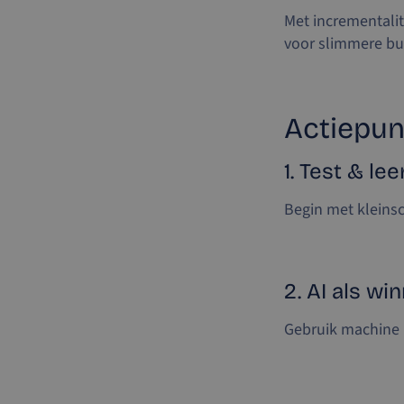
Met incrementalit
voor slimmere bud
Actiepun
1. Test & lee
Begin met kleinsc
2. AI als wi
Gebruik machine l