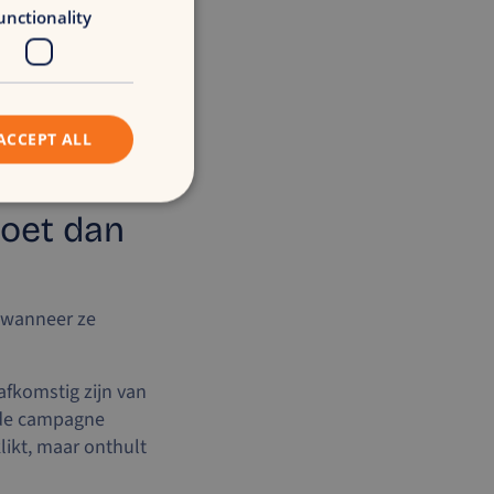
unctionality
 in klantgedrag
learning tools
et een precisie
ACCEPT ALL
doet dan
n wanneer ze
afkomstig zijn van
n de campagne
likt, maar onthult