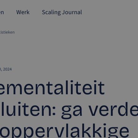
en
Werk
Scaling Journal
tistieken
, 2024
ementaliteit
luiten: ga verd
oppervlakkige