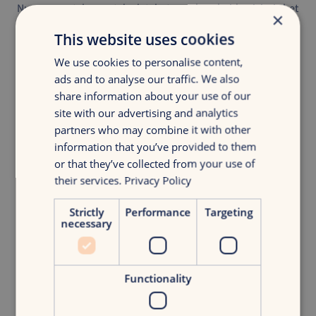
Nu we worstelen met de databetrouwbaarheidscrisis, is het
×
duidelijk dat het vertrouwen op misleidende
This website uses cookies
advertentiemanagers je marketinginspanningen kan
saboteren. Maar door innovatieve oplossingen te omarmen
We use cookies to personalise content,
en technologische vooruitgang te benutten, kun je de
ads and to analyse our traffic. We also
uitdagingen van dit nieuwe landschap navigeren,
share information about your use of our
geïnformeerde beslissingen nemen en je marketingdoelen
site with our advertising and analytics
bereiken.
partners who may combine it with other
information that you’ve provided to them
or that they’ve collected from your use of
their services.
Privacy Policy
Strictly
Performance
Targeting
Ontdek jouw groei.
necessary
Krijg inzicht in jouw digitale marketing
met een discovery groeiscan.
Functionality
Gratis groeiscan