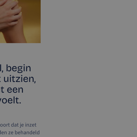
, begin
 uitzien,
t een
oelt.
oort dat je inzet
rden ze behandeld