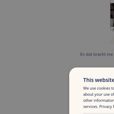
En dat bracht me 
Naarmate
This websit
zullen me
We use cookies to
about your use of
other information
services.
Privacy 
Vanuit merkperspe