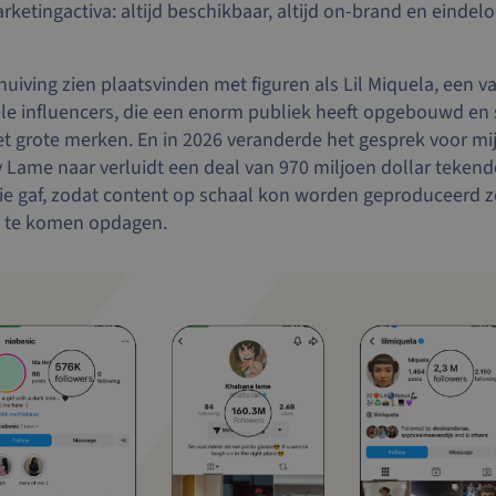
rketingactiva: altijd beschikbaar, altijd on-brand en eindel
huiving zien plaatsvinden met figuren als Lil Miquela, een 
ele influencers, die een enorm publiek heeft opgebouwd e
t grote merken. En in 2026 veranderde het gesprek voor mij
 Lame naar verluidt een deal van 970 miljoen dollar tekende 
entie gaf, zodat content op schaal kon worden geproduceerd z
e te komen opdagen.