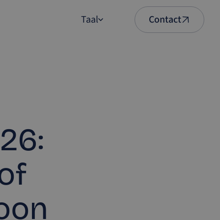
Taal
Contact
English
Nederlands
026:
of
oon