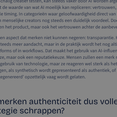
chalig creatief testen, kan steeds vaker door AI worden af
ijgt de waarde van wat AI moeilijk kan repliceren: vertrouwe
e timing. In categorieën waar geloofwaardigheid direct van 
n menselijke creators nog steeds een duidelijk voordeel. D
een het product, maar ook het vertrouwen achter de aanbeve
een aspect dat merken niet kunnen negeren: transparantie. 
 steeds meer aandacht, maar in de praktijk wordt het nog alti
forms of in workflows. Dat maakt het gebruik van AI-influen
ze, maar ook een reputatiekeuze. Mensen zullen een merk n
gebruik van technologie, maar ze reageren wel sterk als het
gen, als synthetisch wordt gepresenteerd als authentiek, of 
‘gegenereerd’ opzettelijk vaag wordt gelaten.
erken authenticiteit dus volle
tegie schrappen?