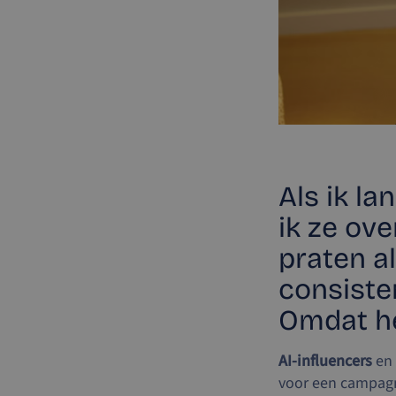
Als ik la
ik ze ove
praten a
consisten
Omdat he
AI-influencers
en 
voor een campagn