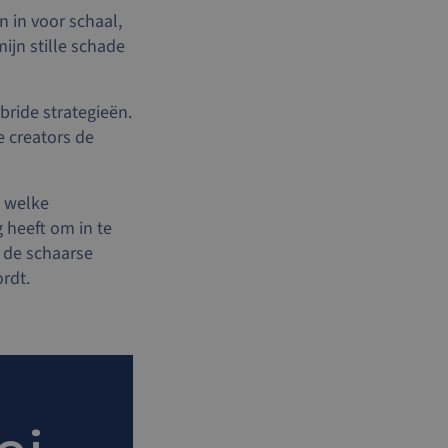
n in voor schaal,
ijn stille schade
ride strategieën.
e creators de
s welke
 heeft om in te
 de schaarse
rdt.