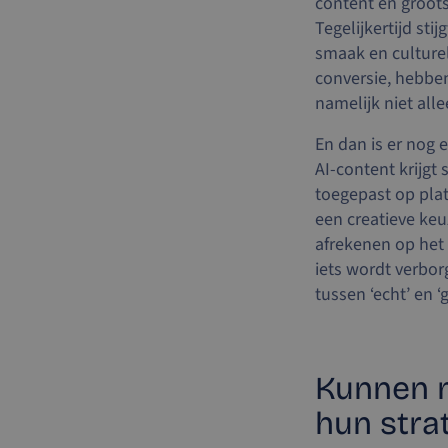
content en groots
Tegelijkertijd st
smaak en culturel
conversie, hebbe
namelijk niet all
En dan is er nog 
AI-content krijgt
toegepast op plat
een creatieve keu
afrekenen op het 
iets wordt verbor
tussen ‘echt’ en 
Kunnen m
hun stra