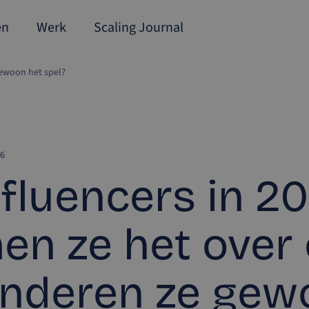
en
Werk
Scaling Journal
gewoon het spel?
26
nfluencers in 2
n ze het over 
anderen ze gew