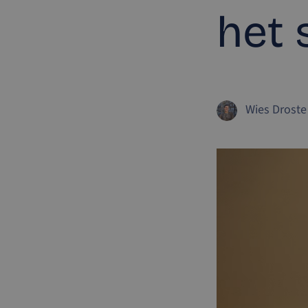
het 
Wies Droste