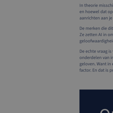
In theorie misschi
en hoewel dat op d
aanrichten aan j
De merken die dit
Ze zetten AI in o
geloofwaardighei
De echte vraag is
onderdelen van in
geloven. Want in
factor. En dat is