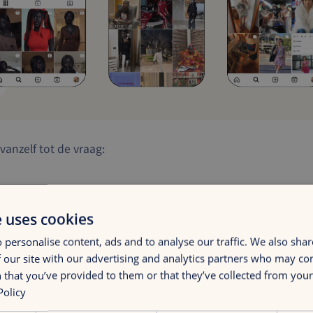
vanzelf tot de vraag:
 AI blijft verbeteren,
hoe rele
e uses cookies
nselijke influencers dan nog z
 personalise content, ads and to analyse our traffic. We also sha
 our site with our advertising and analytics partners who may co
 that you’ve provided to them or that they’ve collected from your 
Policy
ctief snap ik waarom de aantrekkingskracht zo voor de hand