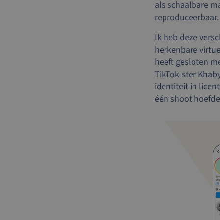
als schaalbare ma
reproduceerbaar.
Ik heb deze versc
herkenbare virtu
heeft gesloten me
TikTok-ster Khaby
identiteit in lic
één shoot hoefd