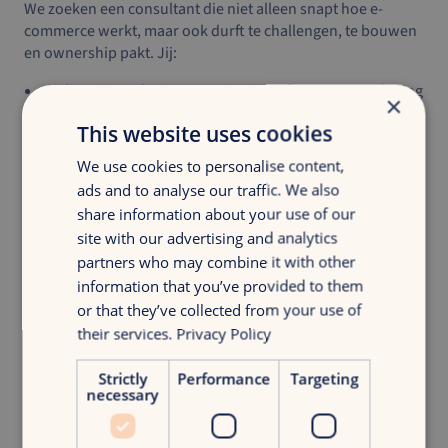
We zoeken een consultant die niet alleen snapt hoe e-
commerce werkt, maar ook durft te challengen, te bouwen
en ownership pakt. Jij:
Hebt minimaal 3 jaar ervaring in performance marketing
×
of digital consultancy
This website uses cookies
Denkt analytisch, werkt gestructureerd en
communiceert helder
We use cookies to personalise content,
Bent bekend met platformen als Google Ads, Meta Ads,
ads and to analyse our traffic. We also
GA4 en Billy Grace
share information about your use of our
Krijgt energie van het begeleiden van klanten en het
site with our advertising and analytics
sturen op resultaat
partners who may combine it with other
Werkt graag samen in een ambitieus en informeel team
information that you’ve provided to them
or that they’ve collected from your use of
Wat je van ons krijgt
their services.
Privacy Policy
Bij ons krijg je de kans om een significante bijdrage te
leveren aan een groeiend, ambitieus bureau. Dit kun je van
Strictly
Performance
Targeting
necessary
ons verwachten:
Een salaris tussen €3.500 en €4.000, afhankelijk van je